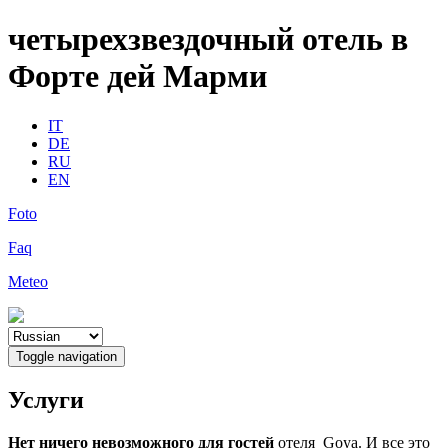
четырехзвездочный отель в
Форте дей Марми
IT
DE
RU
EN
Foto
Faq
Meteo
Toggle navigation
Услуги
Нет ничего невозможного для гостей
отеля Goya. И все это