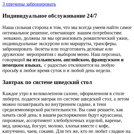
3
причины забронировать
Индивидуальное обслуживание 24/7
Наша сильная сторона в том, что мы всегда умеем найти самое
оптимальное решение, отвечающее вашим потребностям:
неважно, должны ли мы организовать романтический ужин,
индивидуальные экскурсии или маршруты, трансферы,
забронировать билеты или подготовить деловые или
дружеские мероприятия с выбором меню. Наш персонал,
говорящий
на итальянском, английском, французском и
немецком языках,
с радостью откликнется на любую
просьбу в любое время суток и в любой день недели.
Завтрак по системе шведский стол
Каждое утро в великолепном салоне, оформленном в стиле
либерти, подается завтрак по системе шведский стол, а летом
можно позавтракать во внутреннем садике, в тени
средиземноморской растительности. Вы сами решаете, как
начать свой день: в вашем распоряжении будут круассаны,
пирожные, ассортимент хлебобулочных изделий, варенье,
мед, шоколад, йогурт, молоко, хлопья вместе с кофе,
капуччино, чаем, соками. Для тех же, кто не любит сладкое на