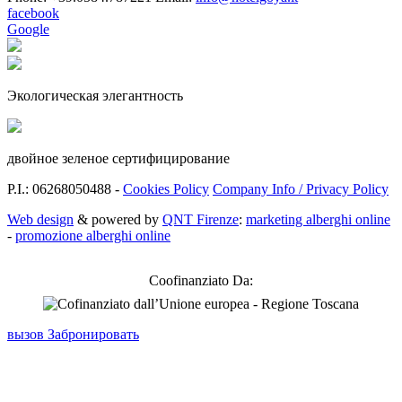
facebook
Google
Экологическая элегантность
двойное зеленое сертифицирование
P.I.: 06268050488 -
Cookies Policy
Company Info / Privacy Policy
Web design
& powered by
QNT Firenze
:
marketing alberghi online
-
promozione alberghi online
Coofinanziato Da:
вызов
Забронировать