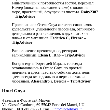
внимательный к потребностям гостям, персонал.
Номер (люкс на последнем этаже) с видом на
море, просторный, безупречная чистота.
Roby2387
– TripAdvisor
Проживание в Отеле Goya является синонимом
удовольствия, душевности персонала, отличного
центрального расположения, в двух шагах от
пляжа и от магазинов.
Federico C, Firenze –
TripAdvisor
Расположение превосходное, ресторан
великолепный.
Elena L, Rho – TripAdvisor
Когда я еду в Форте дей Марми, то всегда
останавливаюсь в Отеле Goya по простой
причине: я здесь чувствую себя как дома, ведь
здесь всегда все идеально и персонал такой
любезный.
Alessandro r, Brescia – TripAdvisor
Hotel Goya
4 звезды в Форте дей Марми
Via Giosuè Carducci, 69
55042 Forte dei Marmi
,
LU
Phone:
+39.0584.787221
Email:
info@hotelgoya.it