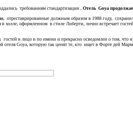
 поддались требованиям стандартизации ,
Отель
Goya
продолжае
us
, отреставрированные должным образом в 1988 году, сохрани
 в холле, оформленном в стиле Либерти, лично встречает гостей
ех гостей в лицо и по имени и прекрасно осведомлен о том, что
й отеля Goya, которую так ценят те, кто ищет в Форте дей Ма