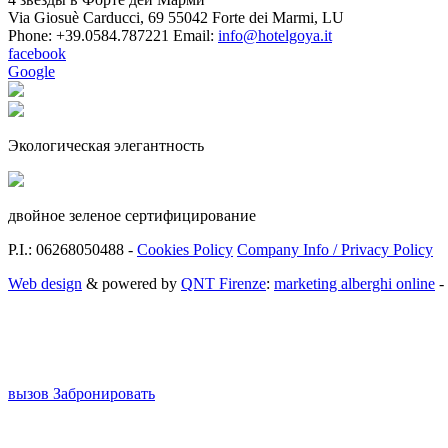
Via Giosuè Carducci, 69
55042 Forte dei Marmi
,
LU
Phone:
+39.0584.787221
Email:
info@hotelgoya.it
facebook
Google
Экологическая элегантность
двойное зеленое сертифицирование
P.I.: 06268050488 -
Cookies Policy
Company Info / Privacy Policy
Web design
& powered by
QNT Firenze
:
marketing alberghi online
-
вызов
Забронировать