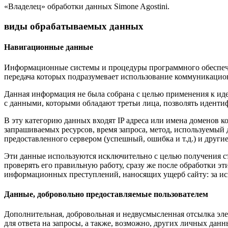
«Владелец» обработки данных Simone Agostini.
виды обрабатываемых данных
Навигационные данные
Информационные системы и процедуры программного обеспече
передача которых подразумевает использование коммуникацио
Данная информация не была собрана с целью применения к ид
с данными, которыми обладают третьи лица, позволять иденти
В эту категорию данных входят IP адреса или имена доменов ко
запрашиваемых ресурсов, время запроса, метод, используемый д
предоставленного сервером (успешный, ошибка и т.д.) и дру
Эти данные используются исключительно с целью получения ст
проверять его правильную работу, сразу же после обработки э
информационных преступлений, наносящих ущерб сайту: за искл
Данные, добровольно предоставляемые пользователем
Дополнительная, добровольная и недвусмысленная отсылка эле
для ответа на запросы, а также, возможно, других личных дан