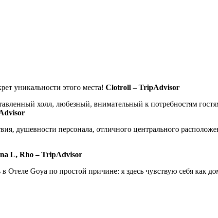
крет уникальности этого места!
Clotroll – TripAdvisor
ставленный холл, любезный, внимательный к потребностям гостям
Advisor
ия, душевности персонала, отличного центрального расположени
ena L, Rho – TripAdvisor
в Отеле Goya по простой причине: я здесь чувствую себя как дом