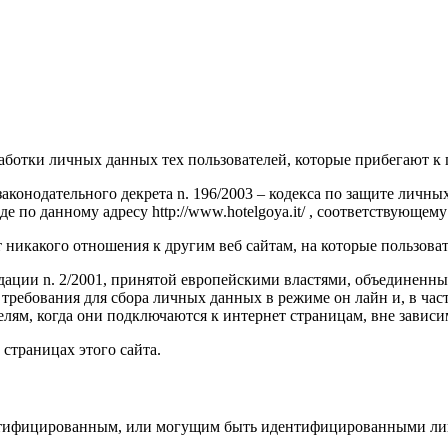
работки личных данных тех пользователей, которые прибегают к
аконодательного декрета n. 196/2003 – кодекса по защите личных
 по данному адресу http://www.hotelgoya.it/ , соответствующем
т никакого отношения к другим веб сайтам, на которые пользова
ации n. 2/2001, принятой европейскими властями, объединенным
 требования для сбора личных данных в режиме он лайн и, в ча
лям, когда они подключаются к интернет страницам, вне зависи
страницах этого сайта.
ентифицированным, или могущим быть идентифицированными лиц