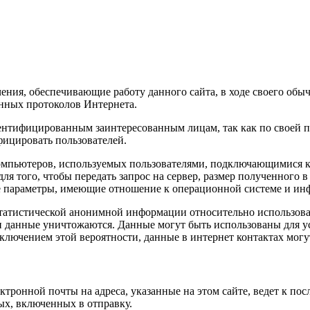
ния, обеспечивающие работу данного сайта, в ходе своего об
нных протоколов Интернета.
ентифицированным заинтересованным лицам, так как по своей п
фицировать пользователей.
мпьютеров, используемых пользователями, подключающимися к сай
ля того, чтобы передать запрос на сервер, размер полученного в
гие параметры, имеющие отношение к операционной системе и и
атистической анонимной информации относительно использовани
ти данные уничтожаются. Данные могут быть использованы для у
ючением этой вероятности, данные в интернет контактах могут 
ктронной почты на адреса, указанные на этом сайте, ведет к п
ных, включенных в отправку.