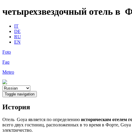
четырехзвездочный отель в 
IT
DE
RU
EN
Foto
Faq
Meteo
Toggle navigation
История
Отель Goya является по определению
историческим отелем г
всего двух гостиниц, расположенных в то время в Форте, Goy
электричество.