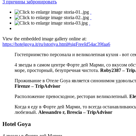
3
причины забронировать
View the embedded image gallery online at:
https://hotelgoya.it/ru/istoriya.html#sigFreeId54ac39faa6
Гостеприимство персонала и великолепная кухня - вот се
4 звезды в самом центре Форте дей Марми, со вкусом об
море, просторный, безупречная чистота.
Roby2387 – Trip
Проживание в Отеле Goya является синонимом удовольств
Firenze – TripAdvisor
Расположение превосходное, ресторан великолепный.
El
Когда я еду в Форте дей Марми, то всегда останавливаюсь 
любезный.
Alessandro r, Brescia – TripAdvisor
Hotel Goya
4 звезды в Форте дей Марми