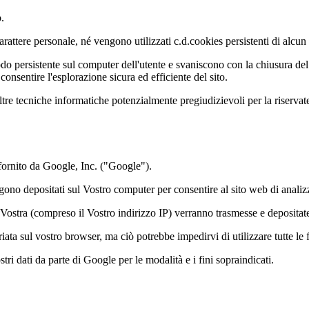
.
rattere personale, né vengono utilizzati c.d.cookies persistenti di alcun 
persistente sul computer dell'utente e svaniscono con la chiusura del br
consentire l'esplorazione sicura ed efficiente del sito.
d altre tecniche informatiche potenzialmente pregiudizievoli per la riserv
fornito da Google, Inc. ("Google").
ono depositati sul Vostro computer per consentire al sito web di analizza
 Vostra (compreso il Vostro indirizzo IP) verranno trasmesse e depositat
iata sul vostro browser, ma ciò potrebbe impedirvi di utilizzare tutte le 
tri dati da parte di Google per le modalità e i fini sopraindicati.