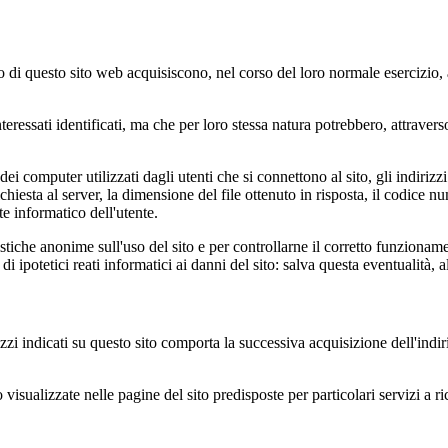
di questo sito web acquisiscono, nel corso del loro normale esercizio, al
teressati identificati, ma che per loro stessa natura potrebbero, attravers
 dei computer utilizzati dagli utenti che si connettono al sito, gli indiri
 richiesta al server, la dimensione del file ottenuto in risposta, il codice 
te informatico dell'utente.
atistiche anonime sull'uso del sito e per controllarne il corretto funzio
i ipotetici reati informatici ai danni del sito: salva questa eventualità, a
irizzi indicati su questo sito comporta la successiva acquisizione dell'indi
isualizzate nelle pagine del sito predisposte per particolari servizi a ri