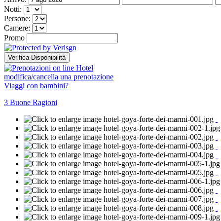
Notti:
Persone:
Camere:
Promo
modifica/cancella una prenotazione
Viaggi con bambini?
3
Buone Ragioni