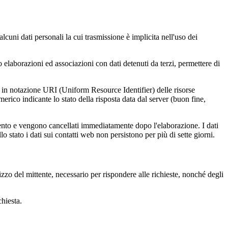
cuni dati personali la cui trasmissione è implicita nell'uso dei
o elaborazioni ed associazioni con dati detenuti da terzi, permettere di
zzi in notazione URI (Uniform Resource Identifier) delle risorse
numerico indicante lo stato della risposta data dal server (buon fine,
namento e vengono cancellati immediatamente dopo l'elaborazione. I dati
llo stato i dati sui contatti web non persistono per più di sette giorni.
rizzo del mittente, necessario per rispondere alle richieste, nonché degli
chiesta.