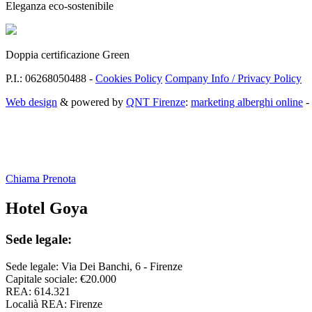
Eleganza eco-sostenibile
Doppia certificazione Green
P.I.: 06268050488 -
Cookies Policy
Company Info / Privacy Policy
Web design
& powered by
QNT Firenze
:
marketing alberghi online
-
Chiama
Prenota
Hotel Goya
Sede legale:
Sede legale: Via Dei Banchi, 6 - Firenze
Capitale sociale: €20.000
REA: 614.321
Localià REA: Firenze