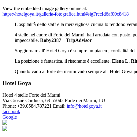
View the embedded image gallery online at:
https://hotelgoya.it/galleria-fotografica.html#sigFreeId6af00c8418
L'ospitalità dello staff e la meravigliosa cucina lo rendono ver
4 stelle nel cuore di Forte dei Marmi, hall arredata con gusto, p
impeccabile.
Roby2387 – TripAdvisor
Soggiornare all' Hotel Goya è sempre un piacere, cordialità del 
La posizione é fantastica, il ristorante é eccellente.
Elena L, Rh
Quando vado al forte dei marmi vado sempre all' Hotel Goya per
Hotel Goya
Hotel 4 stelle Forte dei Marmi
Via Giosuè Carducci, 69
55042 Forte dei Marmi
,
LU
Phone:
+39.0584.787221
Email:
info@hotelgoya.it
facebook
Google